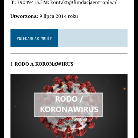
T:
790494135
M:
kontakt@fundacjaentropia.pl
Utworzona:
9 lipca 2014 roku
POLECANE ARTYKUŁY
I.
RODO A KORONAWIRUS