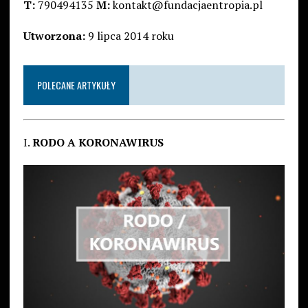
T:
790494135
M:
kontakt@fundacjaentropia.pl
Utworzona:
9 lipca 2014 roku
POLECANE ARTYKUŁY
I.
RODO A KORONAWIRUS