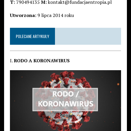
T:
790494135
M:
kontakt@fundacjaentropia.pl
Utworzona:
9 lipca 2014 roku
POLECANE ARTYKUŁY
I.
RODO A KORONAWIRUS