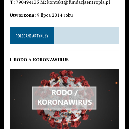
T:
790494135
M:
kontakt@fundacjaentropia.pl
Utworzona:
9 lipca 2014 roku
POLECANE ARTYKUŁY
I.
RODO A KORONAWIRUS