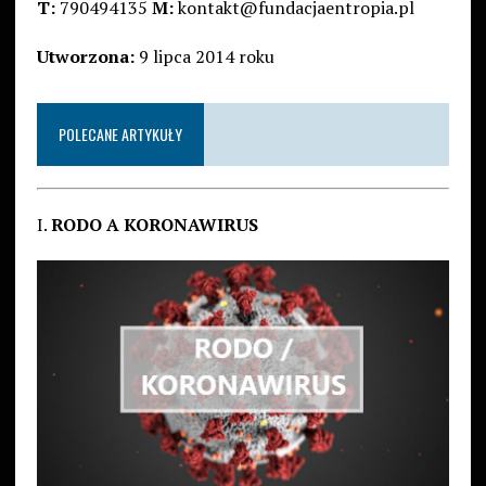
T:
790494135
M:
kontakt@fundacjaentropia.pl
Utworzona:
9 lipca 2014 roku
POLECANE ARTYKUŁY
I.
RODO A KORONAWIRUS