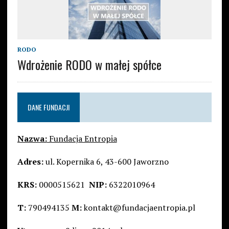
RODO
Wdrożenie RODO w małej spółce
DANE FUNDACJI
Nazwa:
Fundacja Entropia
Adres:
ul. Kopernika 6, 43-600 Jaworzno
KRS:
0000515621
NIP:
6322010964
T:
790494135
M:
kontakt@fundacjaentropia.pl