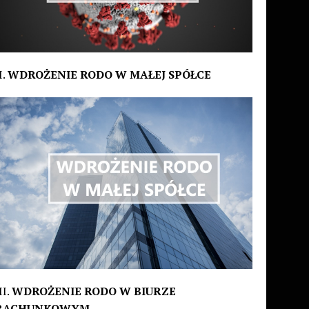
I.
WDROŻENIE RODO W MAŁEJ SPÓŁCE
II.
WDROŻENIE RODO W BIURZE
RACHUNKOWYM