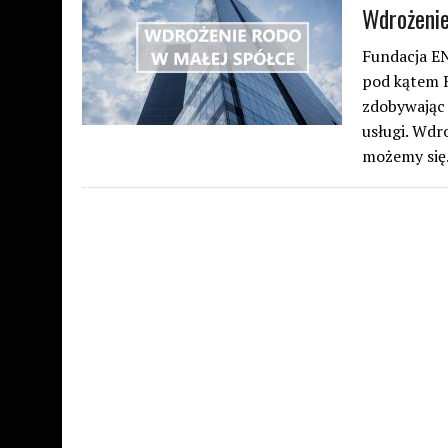
Wdrożeni
Fundacja E
pod kątem R
zdobywając 
usługi. Wdr
możemy si