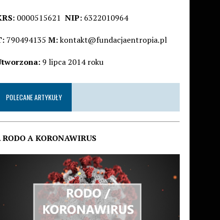
KRS:
0000515621
NIP:
6322010964
T:
790494135
M:
kontakt@fundacjaentropia.pl
Utworzona:
9 lipca 2014 roku
POLECANE ARTYKUŁY
.
RODO A KORONAWIRUS