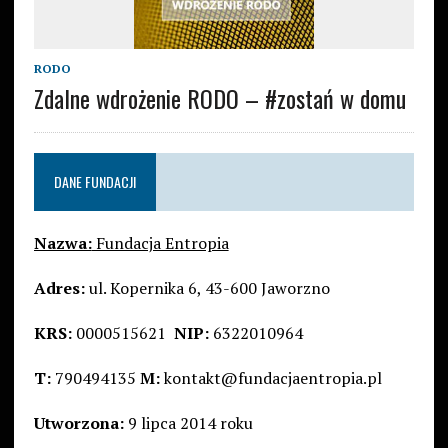
RODO
Zdalne wdrożenie RODO – #zostań w domu
DANE FUNDACJI
Nazwa:
Fundacja Entropia
Adres:
ul. Kopernika 6, 43-600 Jaworzno
KRS:
0000515621
NIP:
6322010964
T:
790494135
M:
kontakt@fundacjaentropia.pl
Utworzona:
9 lipca 2014 roku