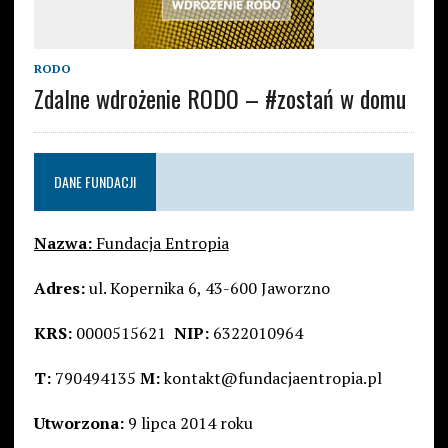
RODO
Zdalne wdrożenie RODO – #zostań w domu
DANE FUNDACJI
Nazwa:
Fundacja Entropia
Adres:
ul. Kopernika 6, 43-600 Jaworzno
KRS:
0000515621
NIP:
6322010964
T:
790494135
M:
kontakt@fundacjaentropia.pl
Utworzona:
9 lipca 2014 roku