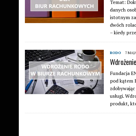
Temat: Dok
danych osob
istotnym za
dwóch rolac
– kiedy prz
RODO
7 MAJA
Wdrożeni
Fundacja EN
pod kątem R
zdobywając 
usługi. Wd
produkt, 