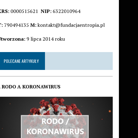
KRS:
0000515621
NIP:
6322010964
T:
790494135
M:
kontakt@fundacjaentropia.pl
Utworzona:
9 lipca 2014 roku
POLECANE ARTYKUŁY
.
RODO A KORONAWIRUS