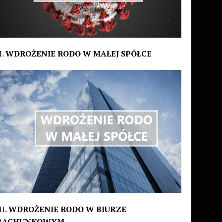
I.
WDROŻENIE RODO W MAŁEJ SPÓŁCE
II.
WDROŻENIE RODO W BIURZE
RACHUNKOWYM