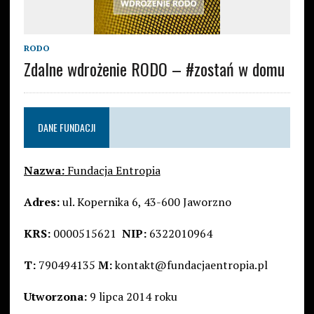
RODO
Zdalne wdrożenie RODO – #zostań w domu
DANE FUNDACJI
Nazwa:
Fundacja Entropia
Adres:
ul. Kopernika 6, 43-600 Jaworzno
KRS:
0000515621
NIP:
6322010964
T:
790494135
M:
kontakt@fundacjaentropia.pl
Utworzona:
9 lipca 2014 roku