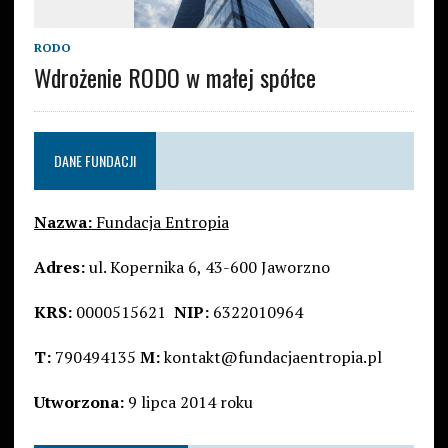
RODO
Wdrożenie RODO w małej spółce
DANE FUNDACJI
Nazwa:
Fundacja Entropia
Adres:
ul. Kopernika 6, 43-600 Jaworzno
KRS:
0000515621
NIP:
6322010964
T:
790494135
M:
kontakt@fundacjaentropia.pl
Utworzona:
9 lipca 2014 roku