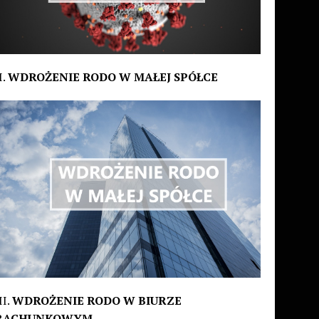
I.
WDROŻENIE RODO W MAŁEJ SPÓŁCE
II.
WDROŻENIE RODO W BIURZE
RACHUNKOWYM