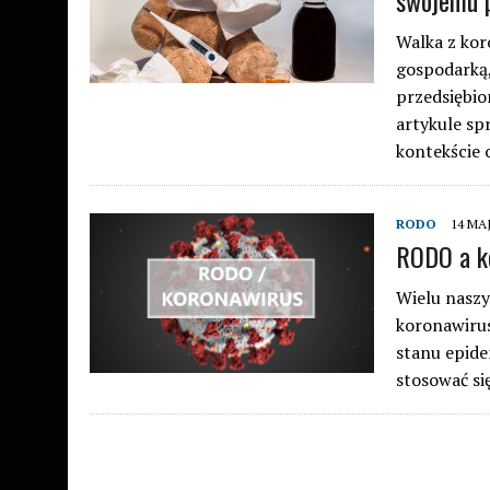
swojemu 
Walka z kor
gospodarką
przedsiębio
artykule sp
kontekście 
RODO
14 MAJ
RODO a k
Wielu naszy
koronawirus
stanu epide
stosować s