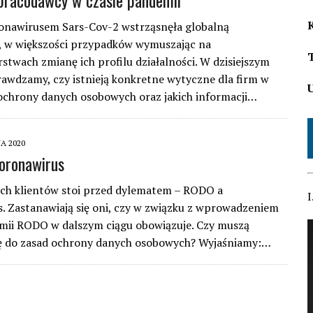
pracodawcy w czasie pandemii
onawirusem Sars-Cov-2 wstrząsnęła globalną
, w większości przypadków wymuszając na
rstwach zmianę ich profilu działalności. W dzisiejszym
rawdzamy, czy istnieją konkretne wytyczne dla firm w
ochrony danych osobowych oraz jakich informacji…
A 2020
oronawirus
ch klientów stoi przed dylematem – RODO a
I
. Zastanawiają się oni, czy w związku z wprowadzeniem
mii RODO w dalszym ciągu obowiązuje. Czy muszą
ię do zasad ochrony danych osobowych? Wyjaśniamy:…