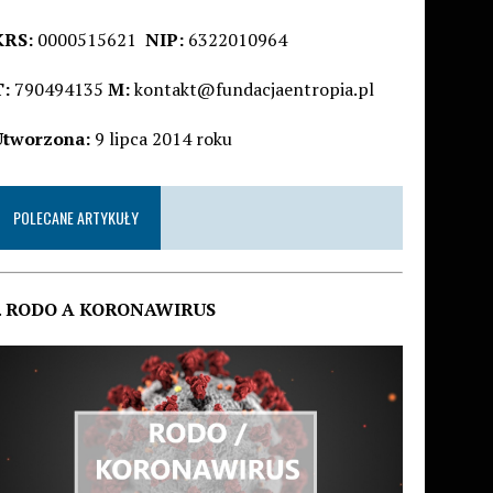
KRS:
0000515621
NIP:
6322010964
T:
790494135
M:
kontakt@fundacjaentropia.pl
Utworzona:
9 lipca 2014 roku
POLECANE ARTYKUŁY
.
RODO A KORONAWIRUS