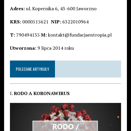
Adres:
ul. Kopernika 6, 43-600 Jaworzno
KRS:
0000515621
NIP:
6322010964
T:
790494135
M:
kontakt@fundacjaentropia.pl
Utworzona:
9 lipca 2014 roku
POLECANE ARTYKUŁY
I.
RODO A KORONAWIRUS