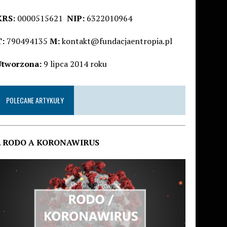
KRS:
0000515621
NIP:
6322010964
T:
790494135
M:
kontakt@fundacjaentropia.pl
Utworzona:
9 lipca 2014 roku
POLECANE ARTYKUŁY
.
RODO A KORONAWIRUS