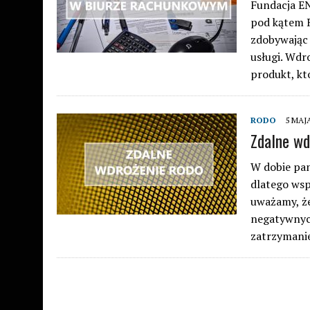
Fundacja EN
pod kątem R
zdobywając 
usługi. Wd
produkt, 
RODO
5 MAJA
Zdalne w
W dobie pan
dlatego wsp
uważamy, że
negatywnych
zatrzymani