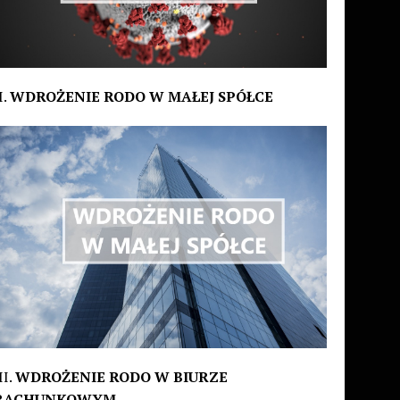
I.
WDROŻENIE RODO W MAŁEJ SPÓŁCE
II.
WDROŻENIE RODO W BIURZE
RACHUNKOWYM