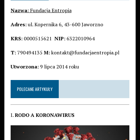
Nazwa:
Fundacja Entropia
Adres:
ul. Kopernika 6, 43-600 Jaworzno
KRS:
0000515621
NIP:
6322010964
T:
790494135
M:
kontakt@fundacjaentropia.pl
Utworzona:
9 lipca 2014 roku
POLECANE ARTYKUŁY
I.
RODO A KORONAWIRUS