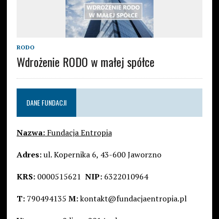
RODO
Wdrożenie RODO w małej spółce
DANE FUNDACJI
Nazwa:
Fundacja Entropia
Adres:
ul. Kopernika 6, 43-600 Jaworzno
KRS:
0000515621
NIP:
6322010964
T:
790494135
M:
kontakt@fundacjaentropia.pl