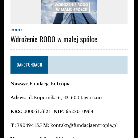
RODO
Wdrożenie RODO w małej spółce
DANE FUNDACJI
Nazwa:
Fundacja Entropia
Adres:
ul. Kopernika 6, 43-600 Jaworzno
KRS:
0000515621
NIP:
6322010964
T:
790494135
M:
kontakt@fundacjaentropia.pl