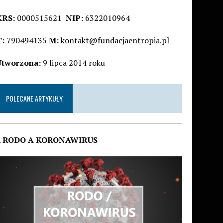
KRS:
0000515621
NIP:
6322010964
T:
790494135
M:
kontakt@fundacjaentropia.pl
Utworzona:
9 lipca 2014 roku
POLECANE ARTYKUŁY
.
RODO A KORONAWIRUS