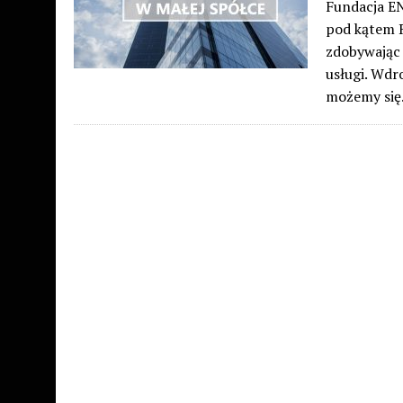
Fundacja E
pod kątem R
zdobywając 
usługi. Wdr
możemy si