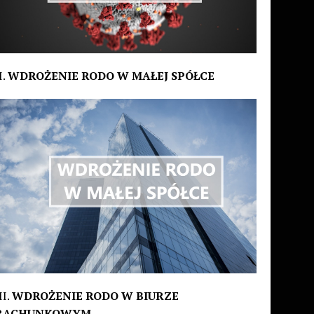
I.
WDROŻENIE RODO W MAŁEJ SPÓŁCE
II.
WDROŻENIE RODO W BIURZE
RACHUNKOWYM