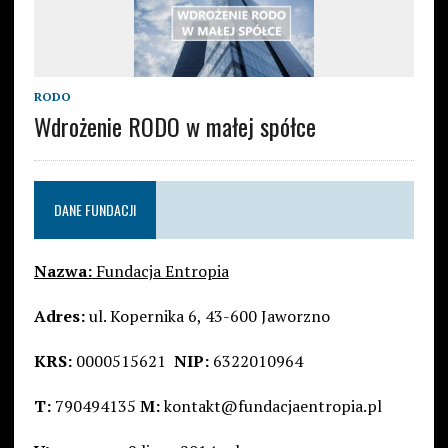
RODO
Wdrożenie RODO w małej spółce
DANE FUNDACJI
Nazwa:
Fundacja Entropia
Adres:
ul. Kopernika 6, 43-600 Jaworzno
KRS:
0000515621
NIP:
6322010964
T:
790494135
M:
kontakt@fundacjaentropia.pl