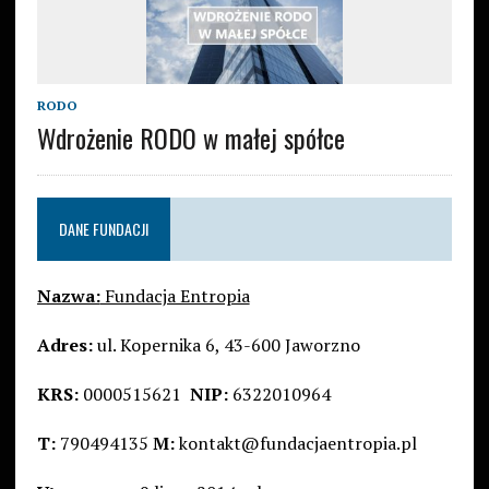
RODO
Wdrożenie RODO w małej spółce
DANE FUNDACJI
Nazwa:
Fundacja Entropia
Adres:
ul. Kopernika 6, 43-600 Jaworzno
KRS:
0000515621
NIP:
6322010964
T:
790494135
M:
kontakt@fundacjaentropia.pl