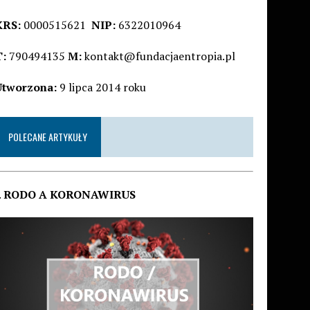
KRS:
0000515621
NIP:
6322010964
T:
790494135
M:
kontakt@fundacjaentropia.pl
Utworzona:
9 lipca 2014 roku
POLECANE ARTYKUŁY
.
RODO A KORONAWIRUS