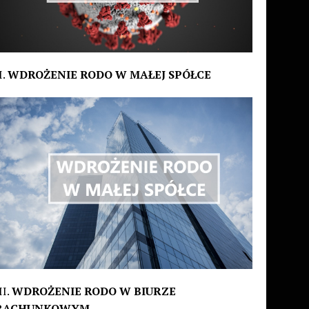
I.
WDROŻENIE RODO W MAŁEJ SPÓŁCE
II.
WDROŻENIE RODO W BIURZE
RACHUNKOWYM