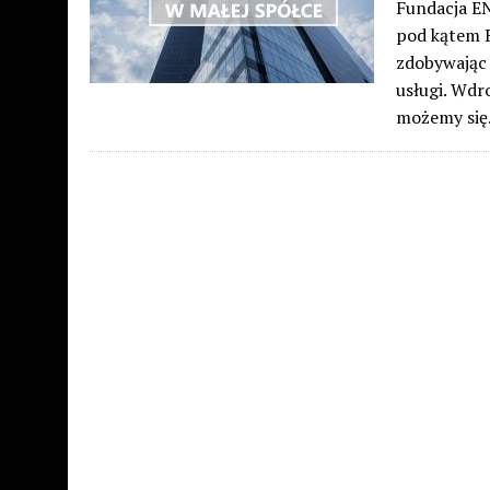
Fundacja E
pod kątem R
zdobywając 
usługi. Wdr
możemy si