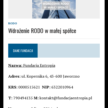
RODO
Wdrożenie RODO w małej spółce
DANE FUNDACJI
Nazwa:
Fundacja Entropia
Adres:
ul. Kopernika 6, 43-600 Jaworzno
KRS:
0000515621
NIP:
6322010964
T:
790494135
M:
kontakt@fundacjaentropia.pl