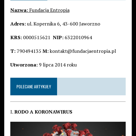
Nazwa:
Fundacja Entropia
Adres:
ul. Kopernika 6, 43-600 Jaworzno
KRS:
0000515621
NIP:
6322010964
T:
790494135
M:
kontakt@fundacjaentropia.pl
Utworzona:
9 lipca 2014 roku
POLECANE ARTYKUŁY
I.
RODO A KORONAWIRUS