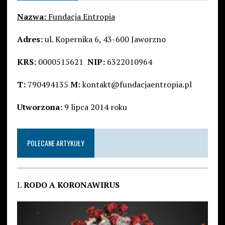
Nazwa:
Fundacja Entropia
Adres:
ul. Kopernika 6, 43-600 Jaworzno
KRS:
0000515621
NIP:
6322010964
T:
790494135
M:
kontakt@fundacjaentropia.pl
Utworzona:
9 lipca 2014 roku
POLECANE ARTYKUŁY
I.
RODO A KORONAWIRUS